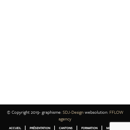
© Copyright 2019- graphisme:
SDJ-Design
websolution:
FFLOW
agency
ACCUEIL
PRÉSENTATION
CANTONS
FORMATION
MANUELS