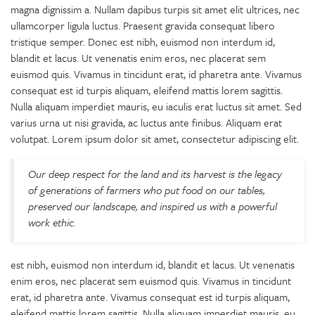
magna dignissim a. Nullam dapibus turpis sit amet elit ultrices, nec
ullamcorper ligula luctus. Praesent gravida consequat libero
tristique semper. Donec est nibh, euismod non interdum id,
blandit et lacus. Ut venenatis enim eros, nec placerat sem
euismod quis. Vivamus in tincidunt erat, id pharetra ante. Vivamus
consequat est id turpis aliquam, eleifend mattis lorem sagittis.
Nulla aliquam imperdiet mauris, eu iaculis erat luctus sit amet. Sed
varius urna ut nisi gravida, ac luctus ante finibus. Aliquam erat
volutpat. Lorem ipsum dolor sit amet, consectetur adipiscing elit.
Our deep respect for the land and its harvest is the legacy
of generations of farmers who put food on our tables,
preserved our landscape, and inspired us with a powerful
work ethic.
est nibh, euismod non interdum id, blandit et lacus. Ut venenatis
enim eros, nec placerat sem euismod quis. Vivamus in tincidunt
erat, id pharetra ante. Vivamus consequat est id turpis aliquam,
eleifend mattis lorem sagittis. Nulla aliquam imperdiet mauris, eu