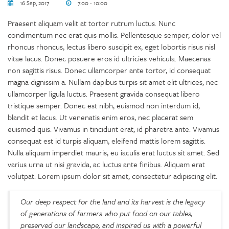
16 Sep, 2017
7:00 - 10:00
Praesent aliquam velit at tortor rutrum luctus. Nunc
condimentum nec erat quis mollis. Pellentesque semper, dolor vel
rhoncus rhoncus, lectus libero suscipit ex, eget lobortis risus nisl
vitae lacus. Donec posuere eros id ultricies vehicula. Maecenas
non sagittis risus. Donec ullamcorper ante tortor, id consequat
magna dignissim a. Nullam dapibus turpis sit amet elit ultrices, nec
ullamcorper ligula luctus. Praesent gravida consequat libero
tristique semper. Donec est nibh, euismod non interdum id,
blandit et lacus. Ut venenatis enim eros, nec placerat sem
euismod quis. Vivamus in tincidunt erat, id pharetra ante. Vivamus
consequat est id turpis aliquam, eleifend mattis lorem sagittis.
Nulla aliquam imperdiet mauris, eu iaculis erat luctus sit amet. Sed
varius urna ut nisi gravida, ac luctus ante finibus. Aliquam erat
volutpat. Lorem ipsum dolor sit amet, consectetur adipiscing elit.
Our deep respect for the land and its harvest is the legacy
of generations of farmers who put food on our tables,
preserved our landscape, and inspired us with a powerful